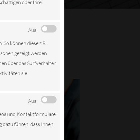
schäftigen oder Ihre
Aus
n. So können diese z.B.
ersonen gezeigt werden
nen über das Surfverhalten
tivitäten sie
Aus
deos und Kontaktformulare
ng dazu führen, dass Ihnen