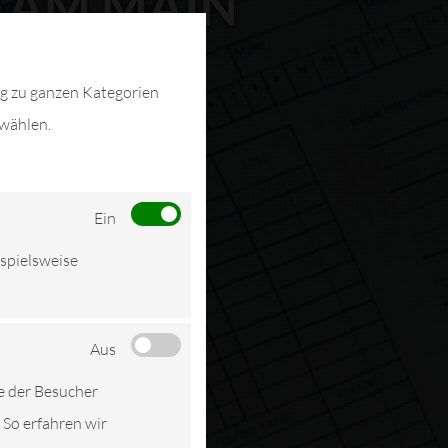
T AM MAIN
ng zu ganzen Kategorien
swählen.
Ein
ispielsweise
Aus
e der Besucher
 So erfahren wir