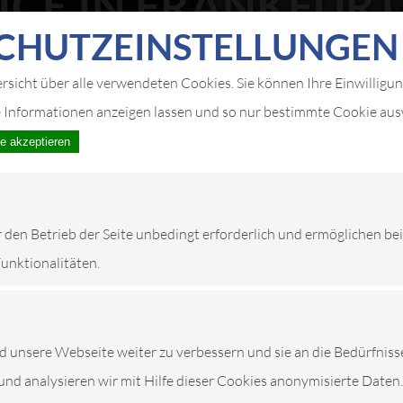
ICE IN FRANKFUR
CHUTZ­EIN­STELLUNGEN
LEISTUNGEN
ersicht über alle verwendeten Cookies. Sie können Ihre Einwilligu
e Informationen anzeigen lassen und so nur bestimmte Cookie au
le akzeptieren
r den Betrieb der Seite unbedingt erforderlich und ermöglichen be
Funktionalitäten.
unsere Webseite weiter zu verbessern und sie an die Bedürfniss
und analysieren wir mit Hilfe dieser Cookies anonymisierte Daten.