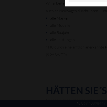
Wir arbeiten herstellerkonform und 
auch an Neuwagen durchführen – und d
alle Marken
alle Modelle
alle Baujahre
alle Leistungen
* HU durch eine amtlich anerkannte 
(§ 29 StVZO)
HÄTTEN SIE´
Unser zuverlässiges und erfahrenes 
069 40898449